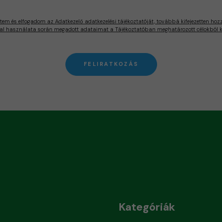
tem és elfogadom az Adatkezelő adatkezelési tájékoztatóját, továbbá kifejezetten hoz
al használata során megadott adataimat a Tájékoztatóban meghatározott célokból ke
FELIRATKOZÁS
Kategóriák