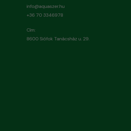
info@aquaszer.hu
+36 70 3346978
Cím:
8600 Siófok Tanácsház u. 29.