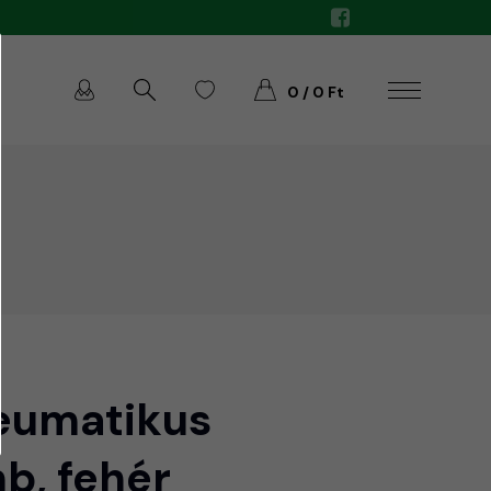
0 / 0 Ft
neumatikus
, fehér