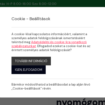
artás: H-P 8:00-16:00 Szo 8:00-12:00
Cookie - Beállítások
A cookie-kkal kapcsolatos információért, valamint a
személyes adatok feldolgozásának ismertetéséért
tekintsd meg
Adatvédelmi és cookie-kra vonatkozó
VÉNYEK
szabályzatunkat
. Elfogadod ezeket a cookie-kat és az
yomógomb, fehér
érintett személyes adatok feldolgozását?
TOVÁBBI INFORMÁCIÓ
IGEN, ELFOGADOM
Bármikor módosíthatod a beállításodat a lap alján lévő
Kripsol p
„Cookie-beállítások” révén.
nyomógomb