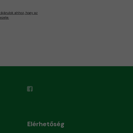
zájárulok ahhoz, hogy az
zelje.
Elérhetőség