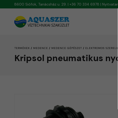
8600 Siófok, Tanácsház u. 29. | +36 70 334 6978 | Nyitvat
/
/
/
TERMÉKEK
MEDENCE
MEDENCE GÉPÉSZET
ELEKTROMOS SZEREL
Kripsol pneumatikus n