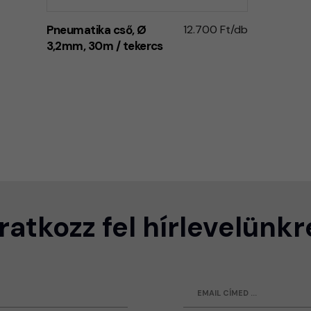
Pneumatika cső, Ø
12.700 Ft/db
3,2mm, 30m / tekercs
Iratkozz fel hírlevelünkr