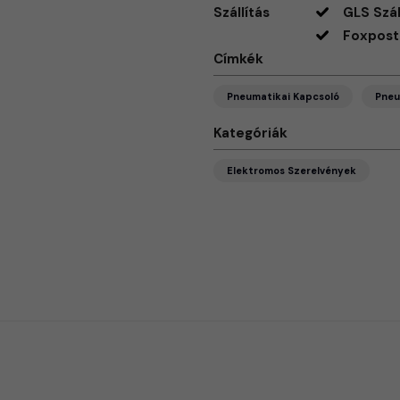
Szállítás
GLS Szál
Foxpost 
Címkék
Pneumatikai Kapcsoló
Pne
Kategóriák
Elektromos Szerelvények