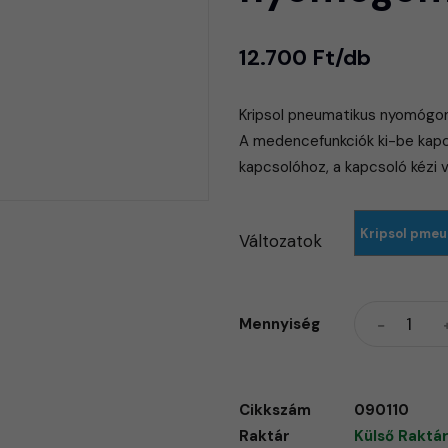
12.700 Ft/db
Kripsol pneumatikus nyomógom
​A medencefunkciók ki-be kap
kapcsolóhoz, a kapcsoló kézi 
Kripsol pme
Változatok
Mennyiség
Cikkszám
090110
Raktár
Külső Raktár