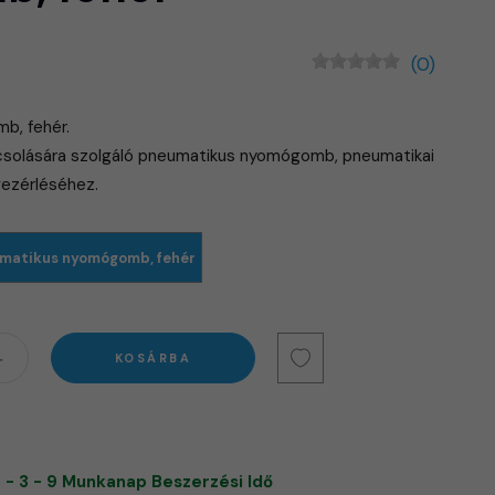
(0)
b, fehér.
csolására szolgáló pneumatikus nyomógomb, pneumatikai
vezérléséhez.
umatikus nyomógomb, fehér
KOSÁRBA
 - 3 - 9 Munkanap Beszerzési Idő