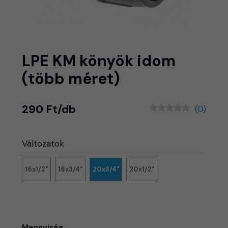
LPE KM könyök idom
(több méret)
290 Ft/db
(0)
Változatok
16x1/2"
16x3/4"
20x3/4"
20x1/2"
Mennyiség