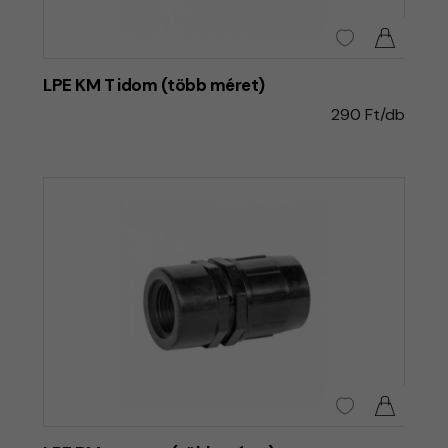
LPE KM T idom (több méret)
290 Ft/db