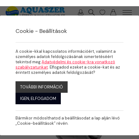
0 / 0 Ft
Cookie - Beállítások
/
/
TERMÉKEK
ÖNTÖZÉS
LPE IDOMOK
A cookie-kkal kapcsolatos információért, valamint a
személyes adatok feldolgozásának ismertetéséért
tekintsd meg
Adatvédelmi és cookie-kra vonatkozó
szabályzatunkat
. Elfogadod ezeket a cookie-kat és az
érintett személyes adatok feldolgozását?
TOVÁBBI INFORMÁCIÓ
IGEN, ELFOGADOM
Bármikor módosíthatod a beállításodat a lap alján lévő
„Cookie-beállítások” révén.