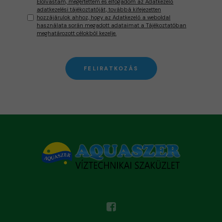
Elolvastam, megértettem és elfogadom az Adatkezelő
adatkezelési tájékoztatóját, továbbá kifejezetten
hozzájárulok ahhoz, hogy az Adatkezelő a weboldal
használata során megadott adataimat a Tájékoztatóban
meghatározott célokból kezelje.
FELIRATKOZÁS