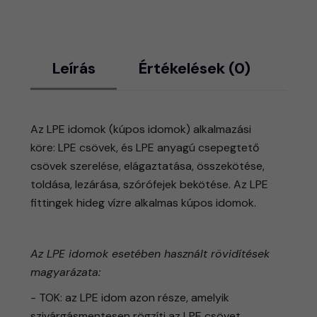
Leírás
Értékelések (0)
Az
LPE idomok (kúpos idomok)
alkalmazási
köre: LPE csövek, és LPE anyagú csepegtető
csövek szerelése, elágaztatása, összekötése,
toldása, lezárása, szórófejek bekötése. Az LPE
fittingek hideg vízre alkalmas kúpos idomok.
Az LPE idomok esetében használt rövidítések
magyarázata:
- TOK: az LPE idom azon része, amelyik
szivárgásmentesen rögzíti az LPE csövet