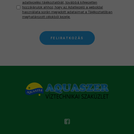
adatkezelési tájékoztatóját, továbbá kifejezetten
hozzájárulok ahhoz, hogy az Adatkezelő a weboldal
használata során megadott adataimat a Tájékoztatóban
meghatározott célokból kezelje.
FELIRATKOZÁS