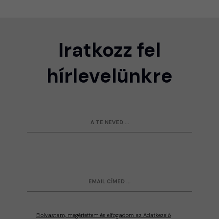
Iratkozz fel
hírlevelünkre
Elolvastam, megértettem és elfogadom az Adatkezelő