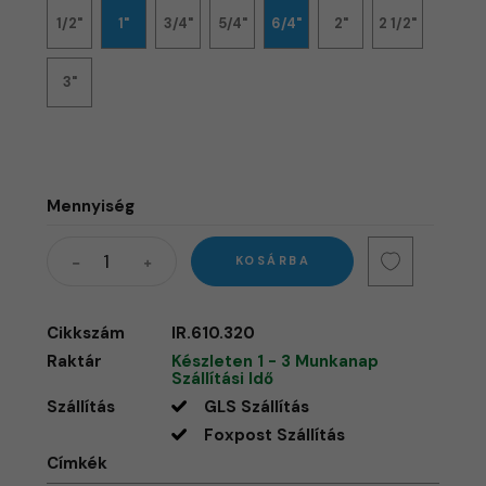
1/2"
1"
3/4"
5/4"
6/4"
2"
2 1/2"
3"
Mennyiség
KOSÁRBA
Cikkszám
IR.610.320
Raktár
Készleten 1 - 3 Munkanap
Szállítási Idő
Szállítás
GLS Szállítás
Foxpost Szállítás
Címkék