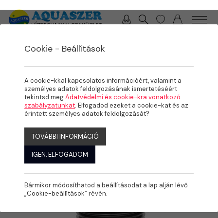
0 / 0 Ft
Cookie - Beállítások
/
/
TERMÉKEK
MEDENCE
MEDENCE TÉLIESÍTÉS
A cookie-kkal kapcsolatos információért, valamint a
személyes adatok feldolgozásának ismertetéséért
tekintsd meg
Adatvédelmi és cookie-kra vonatkozó
szabályzatunkat
. Elfogadod ezeket a cookie-kat és az
érintett személyes adatok feldolgozását?
TOVÁBBI INFORMÁCIÓ
IGEN, ELFOGADOM
Bármikor módosíthatod a beállításodat a lap alján lévő
„Cookie-beállítások” révén.