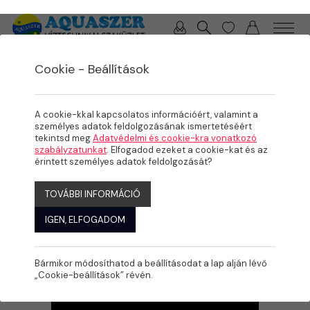
0 / 0 Ft
Cookie - Beállítások
/
/
/
TERMÉKEK
MEDENCE
PVC IDOMOK, SZERELVÉNYEK
PVC SZERELÉS, RAGASZTÁS, SEGÉDANYAGOK
A cookie-kkal kapcsolatos információért, valamint a
személyes adatok feldolgozásának ismertetéséért
tekintsd meg
Adatvédelmi és cookie-kra vonatkozó
szabályzatunkat
. Elfogadod ezeket a cookie-kat és az
érintett személyes adatok feldolgozását?
TOVÁBBI INFORMÁCIÓ
IGEN, ELFOGADOM
Bármikor módosíthatod a beállításodat a lap alján lévő
„Cookie-beállítások” révén.