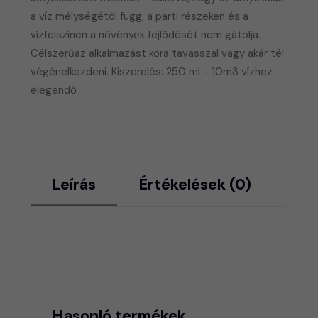
a víz mélységétõl függ, a parti részeken és a
vízfelszínen a növények fejlõdését nem gátolja.
Célszerűaz alkalmazást kora tavasszal vagy akár tél
végénelkezdeni. Kiszerelés: 250 ml - 10m3 vízhez
elegendő
Leírás
Értékelések (0)
Hasonló termékek