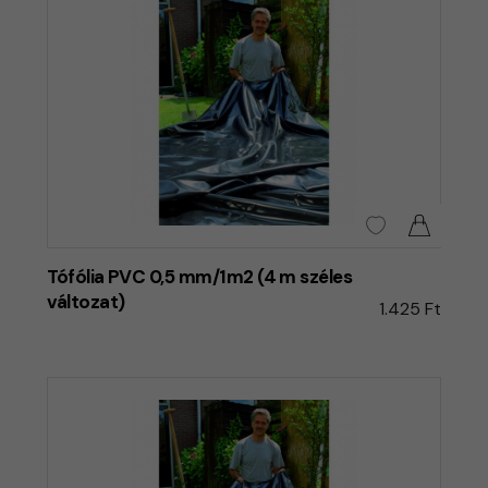
Tófólia PVC 0,5 mm/1m2 (4 m széles
változat)
1.425 Ft