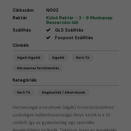
Cikkszám
N002
Raktár
Külső Raktár - 3 - 9 Munkanap
Beszerzési Idő
Szállítás
GLS Szállítás
Foxpost Szállítás
Címkék
Algaöl Algaölő
Algaölő
Kerti Tó
Klórmentes Fertőtlenítés
Kategóriák
Kerti Tó
Kiegészítők / Alkatrészek
Hatóanyagai a növények (algák) fotoszintéziséhez
szükséges hullámhosszúságú fényt szűrik ki a tó
vizébõl, így az gyakorlatilag egy speciális
árnyékolóként működik. Tekintve, hogy az árnyékolás