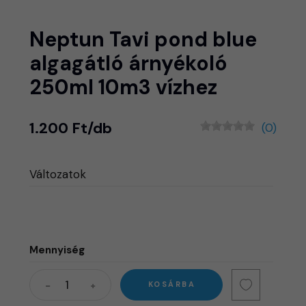
Neptun Tavi pond blue
algagátló árnyékoló
250ml 10m3 vízhez
1.200 Ft/db
(0)
Változatok
Mennyiség
KOSÁRBA