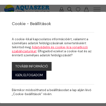
0 / 0 Ft
Cookie - Beállítások
/
/
TERMÉKEK
KERTI TÓ
KIEGÉSZÍTŐK / ALKATRÉSZEK
A cookie-kkal kapcsolatos információért, valamint a
személyes adatok feldolgozásának ismertetéséért
tekintsd meg
Adatvédelmi és cookie-kra vonatkozó
szabályzatunkat
. Elfogadod ezeket a cookie-kat és az
érintett személyes adatok feldolgozását?
TOVÁBBI INFORMÁCIÓ
IGEN, ELFOGADOM
Bármikor módosíthatod a beállításodat a lap alján lévő
„Cookie-beállítások” révén.