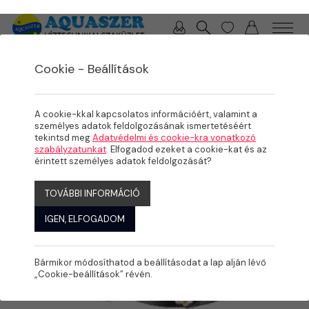
0 / 0 Ft
Cookie - Beállítások
/
/
TERMÉKEK
ÖNTÖZÉS
NYEREGIDOMOK
A cookie-kkal kapcsolatos információért, valamint a
személyes adatok feldolgozásának ismertetéséért
tekintsd meg
Adatvédelmi és cookie-kra vonatkozó
szabályzatunkat
. Elfogadod ezeket a cookie-kat és az
érintett személyes adatok feldolgozását?
TOVÁBBI INFORMÁCIÓ
IGEN, ELFOGADOM
Bármikor módosíthatod a beállításodat a lap alján lévő
„Cookie-beállítások” révén.