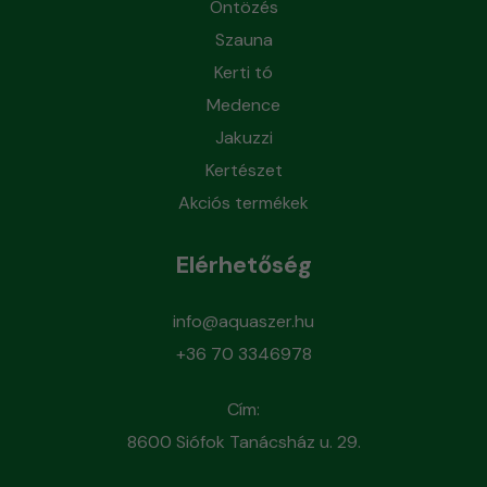
Öntözés
Szauna
Kerti tó
Medence
Jakuzzi
Kertészet
Akciós termékek
Elérhetőség
info@aquaszer.hu
+36 70 3346978
Cím:
8600 Siófok Tanácsház u. 29.