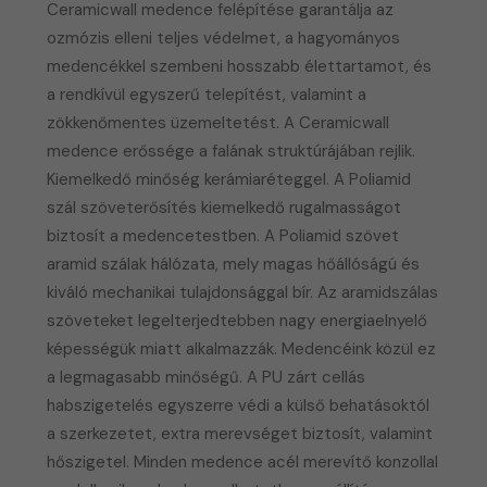
Ceramicwall medence felépítése garantálja az
ozmózis elleni teljes védelmet, a hagyományos
medencékkel szembeni hosszabb élettartamot, és
a rendkívül egyszerű telepítést, valamint a
zökkenőmentes üzemeltetést. A Ceramicwall
medence erőssége a falának struktúrájában rejlik.
Kiemelkedő minőség kerámiaréteggel. A Poliamid
szál szöveterősítés kiemelkedő rugalmasságot
biztosít a medencetestben. A Poliamid szövet
aramid szálak hálózata, mely magas hőállóságú és
kiváló mechanikai tulajdonsággal bír. Az aramidszálas
szöveteket legelterjedtebben nagy energiaelnyelő
képességük miatt alkalmazzák. Medencéink közül ez
a legmagasabb minőségű. A PU zárt cellás
habszigetelés egyszerre védi a külső behatásoktól
a szerkezetet, extra merevséget biztosít, valamint
hőszigetel. Minden medence acél merevítő konzollal