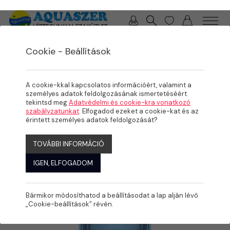
0 / 0 Ft
Cookie - Beállítások
/
/
/
TERMÉKEK
MEDENCE
KÉSZMEDENCÉK, FEDÉSEK
ÜVEGSZÁLAS KOMPOZIT MEDENCÉK
A cookie-kkal kapcsolatos információért, valamint a
személyes adatok feldolgozásának ismertetéséért
tekintsd meg
Adatvédelmi és cookie-kra vonatkozó
szabályzatunkat
. Elfogadod ezeket a cookie-kat és az
érintett személyes adatok feldolgozását?
TOVÁBBI INFORMÁCIÓ
IGEN, ELFOGADOM
Bármikor módosíthatod a beállításodat a lap alján lévő
„Cookie-beállítások” révén.