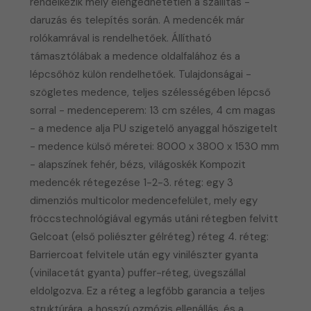
rendelkezik mely elengedhetetlen a szállítás -
daruzás és telepítés során. A medencék már
rolókamrával is rendelhetőek. Állítható
támasztólábak a medence oldalfalához és a
lépcsőhöz külön rendelhetőek. Tulajdonságai -
szögletes medence, teljes szélességében lépcső
sorral - medenceperem: 13 cm széles, 4 cm magas
- a medence alja PU szigetelő anyaggal hőszigetelt
- medence külső méretei: 8000 x 3800 x 1530 mm
- alapszínek fehér, bézs, világoskék Kompozit
medencék rétegezése 1-2-3. réteg: egy 3
dimenziós multicolor medencefelület, mely egy
fröccstechnológiával egymás utáni rétegben felvitt
Gelcoat (első poliészter gélréteg) réteg 4. réteg:
Barriercoat felvitele után egy vinilészter gyanta
(vinilacetát gyanta) puffer-réteg, üvegszállal
eldolgozva. Ez a réteg a legfőbb garancia a teljes
struktúrára, a hosszú ozmózis ellenállás, és a