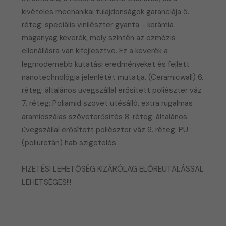
kivételes mechanikai tulajdonságok garanciája 5.
réteg: speciális vinilészter gyanta - kerámia
maganyag keverék, mely szintén az ozmózis
ellenállásra van kifejlesztve. Ez a keverék a
legmodernebb kutatási eredményeket és fejlett
nanotechnológia jelenlétét mutatja. (Ceramicwall) 6.
réteg: általános üvegszállal erősített poliészter váz
7. réteg: Poliamid szövet ütésálló, extra rugalmas
aramidszálas szöveterősítés 8. réteg: általános
üvegszállal erősített poliészter váz 9. réteg: PU
(poliuretán) hab szigetelés
FIZETÉSI LEHETŐSÉG KIZÁRÓLAG ELŐREUTALÁSSAL
LEHETSÉGES!!!