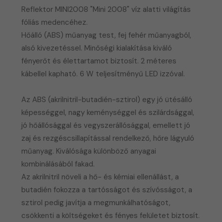
Reflektor MINI2008 "Mini 2008" víz alatti világítás
fóliás medencéhez.
Hőálló (ABS) műanyag test, fej fehér műanyagból,
alsó kivezetéssel. Minőségi kialakítása kiváló
fényerőt és élettartamot biztosít. 2 méteres
kábellel kapható. 6 W teljesítményű LED izzóval.
Az ABS (akrilnitril-butadién-sztirol) egy jó ütésálló
képességgel, nagy keménységgel és szilárdsággal,
jó hőállósággal és vegyszerállósággal, emellett jó
zaj és rezgéscsillapítással rendelkező, hőre lágyuló
műanyag. Kiválósága különböző anyagai
kombinálásából fakad.
​Az akrilnitril növeli a hő- és kémiai ellenállást, a
butadién fokozza a tartósságot és szívósságot, a
sztirol pedig javítja a megmunkálhatóságot,
csökkenti a költségeket és fényes felületet biztosít.