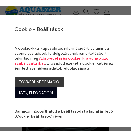
0 / 0 Ft
Cookie - Beállítások
/
/
/
TERMÉKEK
MEDENCE
BEÉPÍTŐ ELEMEK
VÍZ ALATTI REFLEKTOROK, LEDES VILÁGÍTÁS
A cookie-kkal kapcsolatos információért, valamint a
személyes adatok feldolgozásának ismertetéséért
tekintsd meg
Adatvédelmi és cookie-kra vonatkozó
szabályzatunkat
. Elfogadod ezeket a cookie-kat és az
érintett személyes adatok feldolgozását?
TOVÁBBI INFORMÁCIÓ
IGEN, ELFOGADOM
Bármikor módosíthatod a beállításodat a lap alján lévő
„Cookie-beállítások” révén.