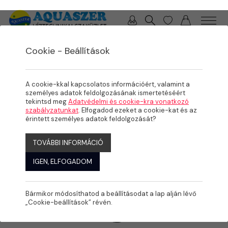
0 / 0 Ft
Cookie - Beállítások
/
/
/
TERMÉKEK
MEDENCE
MEDENCE GÉPÉSZET
SZŰRŐSZETTEK
A cookie-kkal kapcsolatos információért, valamint a
személyes adatok feldolgozásának ismertetéséért
tekintsd meg
Adatvédelmi és cookie-kra vonatkozó
szabályzatunkat
. Elfogadod ezeket a cookie-kat és az
érintett személyes adatok feldolgozását?
TOVÁBBI INFORMÁCIÓ
IGEN, ELFOGADOM
Bármikor módosíthatod a beállításodat a lap alján lévő
„Cookie-beállítások” révén.