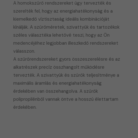
A homokszűrő rendszereket úgy tervezték és
szerelték fel, hogy az energiahatékonyság és a
kiemelkedő víztisztaság ideális kombinációját
kínálják. A szűrőméretek, szivattyúk és tartozékok
széles választéka lehetővé teszi, hogy az Ön
medencéjéhez legjobban illeszkedő rendszereket
válasszon.
A szűrőrendszereket gyors összeszerelésre és az
alkatrészek precíz összhangolt működésre
tervezték. A szivattyúk és szűrők teljesítménye a
maximális áramlás és energiahatékonyság
érdekében van összehangolva. A szűrők
polipropilénből vannak öntve a hosszú élettartam
érdekében.