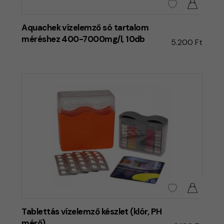
Aquachek vízelemző só tartalom
méréshez 400-7000mg/l, 10db
5.200 Ft
Tablettás vízelemző készlet (klór, PH
mérő)