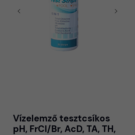
Vízelemző tesztcsíkos
pH, FrCl/Br, AcD, TA, TH,