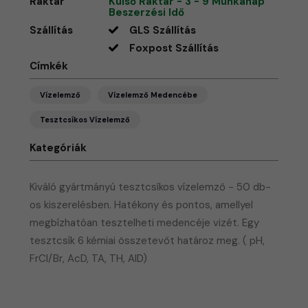
Raktár
Külső Raktár - 3 - 9 Munkanap
Beszerzési Idő
Szállítás
GLS Szállítás
Foxpost Szállítás
Címkék
Vízelemző
Vízelemző Medencébe
Tesztcsíkos Vízelemző
Kategóriák
Kiváló gyártmányú tesztcsíkos vízelemző - 50 db-
os kiszerelésben. Hatékony és pontos, amellyel
megbízhatóan tesztelheti medencéje vizét. Egy
tesztcsík 6 kémiai összetevőt határoz meg. ( pH,
FrCl/Br, AcD, TA, TH, AlD)