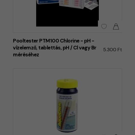
Pooltester PTM100 Chlorine - pH -
vízelemző, tablettás, pH / Cl vagy Br
5.300 Ft
méréséhez