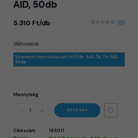
AlD, 50db
5.310 Ft/db
(0)
Változatok
Vízelemző tesztcsíkos pH, FrCl/Br, AcD, TA, TH, AlD,
50db
Mennyiség
KOSÁRBA
Cikkszám
145011