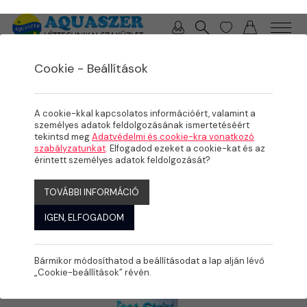
0 / 0 Ft
Cookie - Beállítások
/
TERMÉKEK
A cookie-kkal kapcsolatos információért, valamint a
személyes adatok feldolgozásának ismertetéséért
tekintsd meg
Adatvédelmi és cookie-kra vonatkozó
szabályzatunkat
. Elfogadod ezeket a cookie-kat és az
érintett személyes adatok feldolgozását?
TOVÁBBI INFORMÁCIÓ
IGEN, ELFOGADOM
Bármikor módosíthatod a beállításodat a lap alján lévő
„Cookie-beállítások” révén.