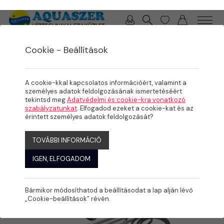
0 / 0 Ft
Cookie - Beállítások
/
/
/
TERMÉKEK
MEDENCE
KARBANTARTÁS
ELEKTRONIKUS DETEKTOROK
A cookie-kkal kapcsolatos információért, valamint a
személyes adatok feldolgozásának ismertetéséért
tekintsd meg
Adatvédelmi és cookie-kra vonatkozó
szabályzatunkat
. Elfogadod ezeket a cookie-kat és az
érintett személyes adatok feldolgozását?
TOVÁBBI INFORMÁCIÓ
IGEN, ELFOGADOM
Bármikor módosíthatod a beállításodat a lap alján lévő
„Cookie-beállítások” révén.