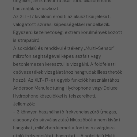
cégeket, amik havonta akár több alkalommal is
használják az eszközt.
Az XLT-17 kiválóan erősíti az akusztikai jeleket,
válogatott szűrési képességekkel rendelkezik.
​Egyszerű kezelhetőség, extrém körülmények között
is strapabíró.
A sokoldalú és rendkívül érzékeny „Multi-Sensor”
mikrofon segítségével képes aszfalt vagy
betonlemezen keresztül is vizsgálni. A földfeletti
csővezetékek vizsgálatához hangrudak illeszthetők
hozzá. Az XLT-17-et egyéb funkciók használatához
Anderson Manufacturing Hydrophone vagy Deluxe
Hydrophone készülékkel is felszerelheti.
Jellemzők:
- 3 könnyen használható frekvenciaszűrő (magas,
alacsony és sávválasztás) kiküszöböli a nem kívánt
hangokat, miközben kiemeli a fontos szivárgásra
utaló frekvenciákat, hangokat - A sokoldalú Multi-