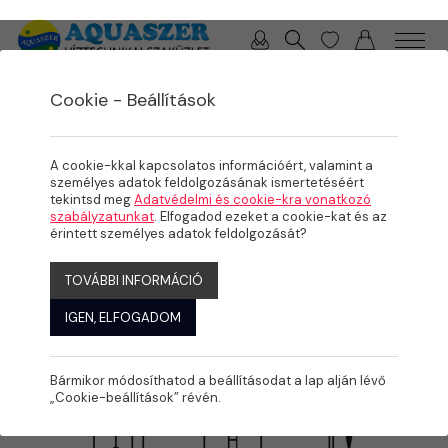
0 / 0 Ft
Cookie - Beállítások
/
/
/
TERMÉKEK
MEDENCE
PVC IDOMOK, SZERELVÉNYEK
KARMANTYÚK, HOLLANDEREK
A cookie-kkal kapcsolatos információért, valamint a
személyes adatok feldolgozásának ismertetéséért
tekintsd meg
Adatvédelmi és cookie-kra vonatkozó
szabályzatunkat
. Elfogadod ezeket a cookie-kat és az
érintett személyes adatok feldolgozását?
TOVÁBBI INFORMÁCIÓ
IGEN, ELFOGADOM
Bármikor módosíthatod a beállításodat a lap alján lévő
„Cookie-beállítások” révén.