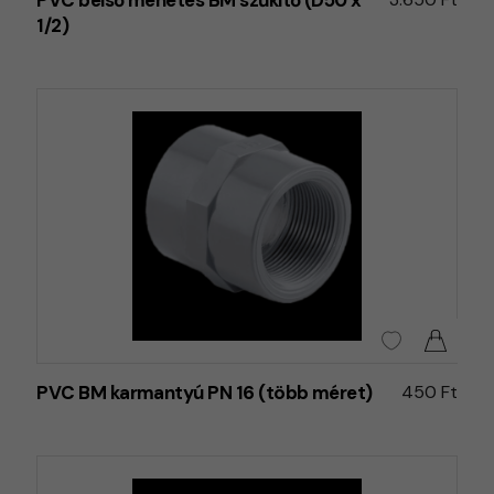
PVC belső menetes BM szűkítő (D50 x
1/2)
PVC BM karmantyú PN 16 (több méret)
450 Ft