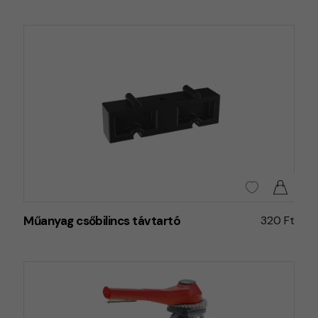
Műanyag csőbilincs távtartó
320 Ft