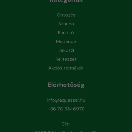
Öntözés
Szauna
Kerti tó
Medence
Jakuzzi
Kertészet
Akciós termékek
Elérhetőség
info@aquaszer.hu
+36 70 3346978
Cím: