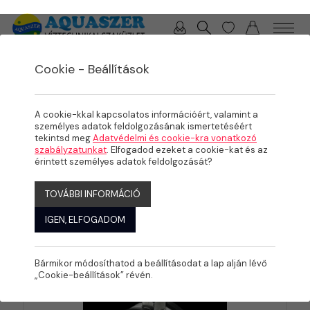
0 / 0 Ft
Cookie - Beállítások
TERMÉKEK
Nyomócső
A cookie-kkal kapcsolatos információért, valamint a
személyes adatok feldolgozásának ismertetéséért
tekintsd meg
Adatvédelmi és cookie-kra vonatkozó
szabályzatunkat
. Elfogadod ezeket a cookie-kat és az
érintett személyes adatok feldolgozását?
Szűrők:
NYOMÓCSŐ
TOVÁBBI INFORMÁCIÓ
IGEN, ELFOGADOM
KATEGÓRIÁK
Bármikor módosíthatod a beállításodat a lap alján lévő
„Cookie-beállítások” révén.