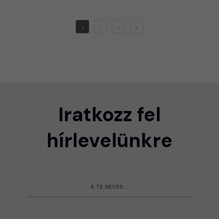
1
2
Iratkozz fel
hírlevelünkre