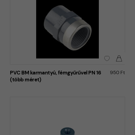
PVC BM karmantyú, fémgyűrűvel PN 16
950 Ft
(több méret)