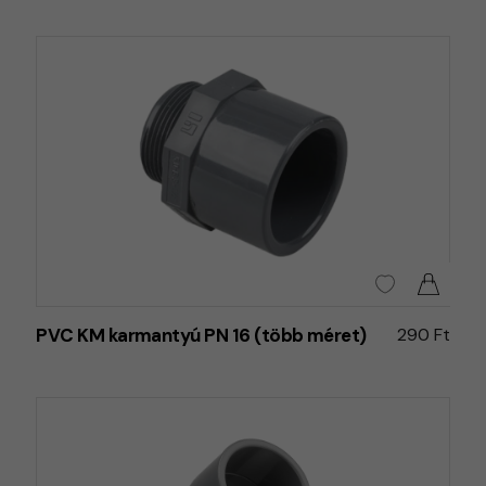
PVC KM karmantyú PN 16 (több méret)
290 Ft