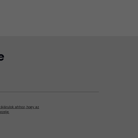
e
zájárulok ahhoz, hogy az
zelje.