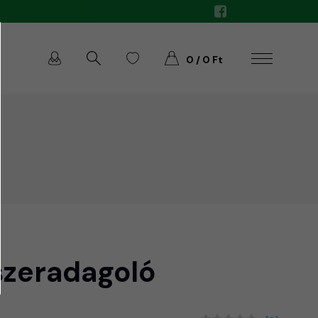
0 / 0 Ft
szeradagoló