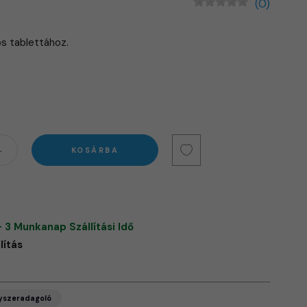
(0)
s tablettához.
KOSÁRBA
- 3 Munkanap Szállítási Idő
lítás
yszeradagoló