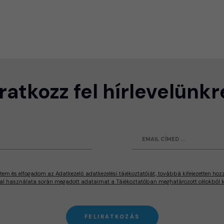
Iratkozz fel hírlevelünkr
tem és elfogadom az Adatkezelő adatkezelési tájékoztatóját, továbbá kifejezetten hoz
al használata során megadott adataimat a Tájékoztatóban meghatározott célokból ke
FELIRATKOZÁS