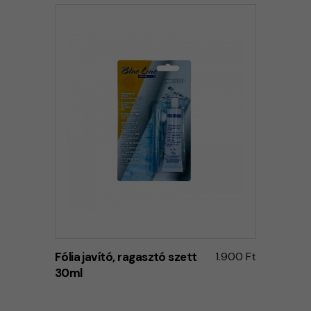
Fólia javító, ragasztó szett
1.900 Ft
30ml