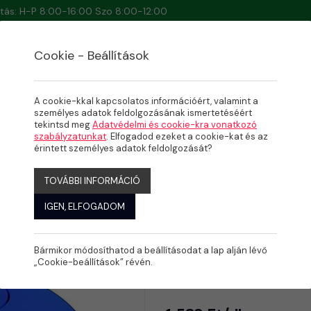
artás: H-P 8:00-16:00 Szo 8:00-12:00
Cookie - Beállítások
A cookie-kkal kapcsolatos információért, valamint a
személyes adatok feldolgozásának ismertetéséért
tekintsd meg
Adatvédelmi és cookie-kra vonatkozó
szabályzatunkat
. Elfogadod ezeket a cookie-kat és az
érintett személyes adatok feldolgozását?
TOVÁBBI INFORMÁCIÓ
IGEN, ELFOGADOM
Bármikor módosíthatod a beállításodat a lap alján lévő
Úszó vegy
„Cookie-beállítások” révén.