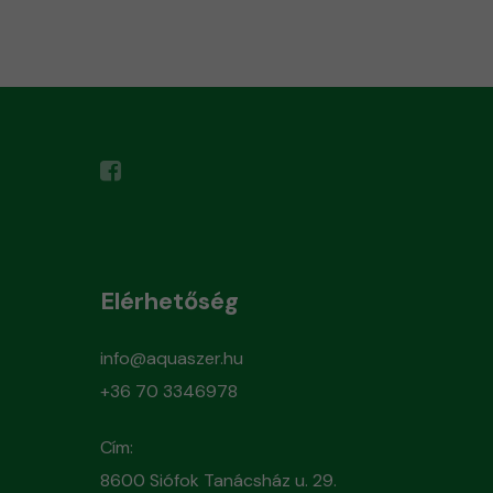
Elérhetőség
info@aquaszer.hu
+36 70 3346978
Cím:
8600 Siófok Tanácsház u. 29.