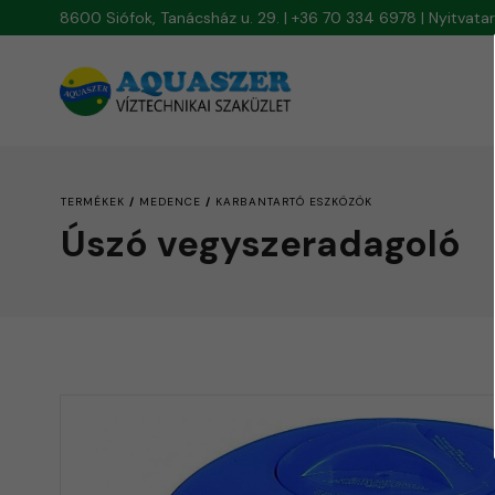
8600 Siófok, Tanácsház u. 29. | +36 70 334 6978 | Nyitvat
/
/
TERMÉKEK
MEDENCE
KARBANTARTÓ ESZKÖZÖK
Úszó vegyszeradagoló