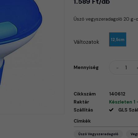
1.589 Ft/db
Úszó vegyszeradagoló 20 g-o
12,5cm
Változatok
Mennyiség
Cikkszám
140612
Raktár
Készleten 1 
Szállítás
GLS Szál
Címkék
Úszó Vegyszeradagoló
Veg