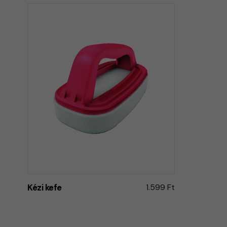
Kézi kefe
1.599 Ft