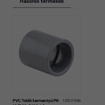
Hasonló termékek
PVC Toldó karmantyú PN
1.120 Ft/db