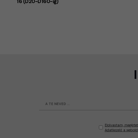
16 (D20-D160-ig)
Elolvastam, megértet
Adatkezelő a webold