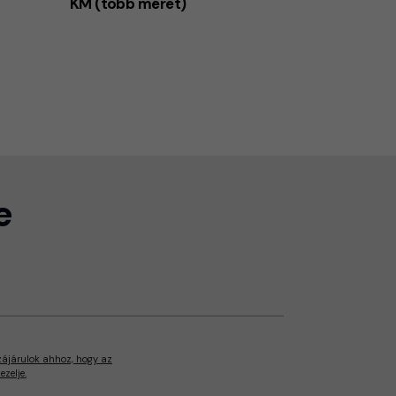
KM (több méret)
e
zájárulok ahhoz, hogy az
zelje.