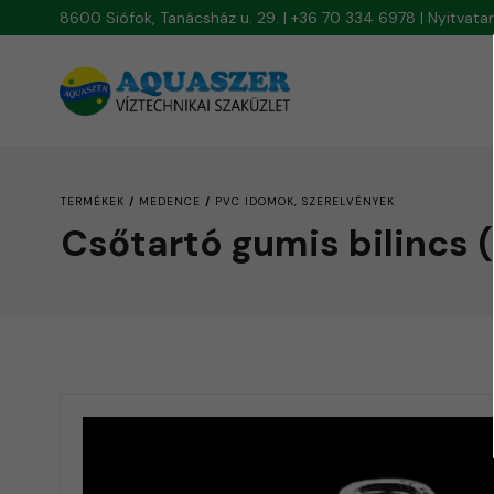
8600 Siófok, Tanácsház u. 29. | +36 70 334 6978 | Nyitvat
/
/
TERMÉKEK
MEDENCE
PVC IDOMOK, SZERELVÉNYEK
Csőtartó gumis bilincs