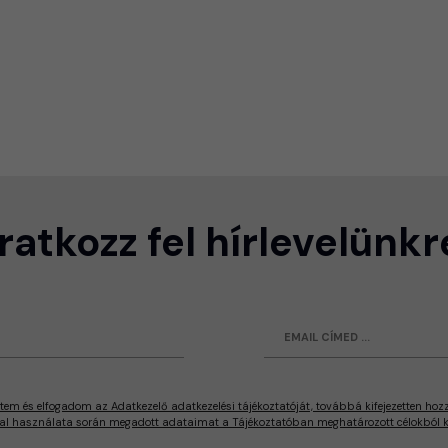
Iratkozz fel hírlevelünkr
tem és elfogadom az Adatkezelő adatkezelési tájékoztatóját, továbbá kifejezetten hoz
al használata során megadott adataimat a Tájékoztatóban meghatározott célokból ke