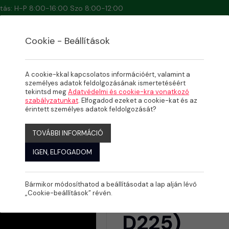
artás: H-P 8:00-16:00 Szo 8:00-12:00
Cookie - Beállítások
A cookie-kkal kapcsolatos információért, valamint a
személyes adatok feldolgozásának ismertetéséért
tekintsd meg
Adatvédelmi és cookie-kra vonatkozó
szabályzatunkat
. Elfogadod ezeket a cookie-kat és az
 (D20-D225)
érintett személyes adatok feldolgozását?
TOVÁBBI INFORMÁCIÓ
IGEN, ELFOGADOM
Bármikor módosíthatod a beállításodat a lap alján lévő
Csőtartó g
„Cookie-beállítások” révén.
D225)