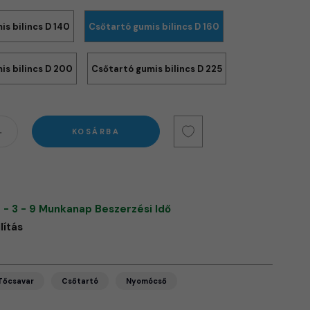
s bilincs D 140
Csőtartó gumis bilincs D 160
is bilincs D 200
Csőtartó gumis bilincs D 225
KOSÁRBA
 - 3 - 9 Munkanap Beszerzési Idő
lítás
Tőcsavar
Csőtartó
Nyomócső