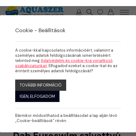
0 / 0 Ft
Cookie - Beállítások
/
/
/
TERMÉKEK
MEDENCE
MEDENCE GÉPÉSZET
SZIVATTYÚK
A cookie-kkal kapcsolatos információért, valamint a
személyes adatok feldolgozásának ismertetéséért
tekintsd meg
Adatvédelmi és cookie-kra vonatkozó
szabályzatunkat
. Elfogadod ezeket a cookie-kat és az
érintett személyes adatok feldolgozását?
TOVÁBBI INFORMÁCIÓ
IGEN, ELFOGADOM
Bármikor módosíthatod a beállításodat a lap alján lévő
„Cookie-beállítások” révén.
Dab Euroswim szivattyú