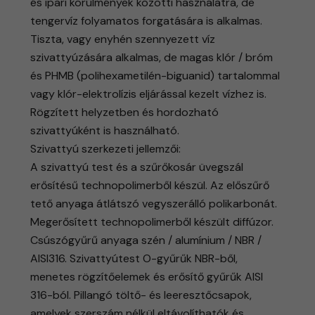
és ipari körülmények közötti használatra, de
tengervíz folyamatos forgatására is alkalmas.
Tiszta, vagy enyhén szennyezett víz
szivattyúzására alkalmas, de magas klór / bróm
és PHMB (polihexametilén-biguanid) tartalommal
vagy klór-elektrolízis eljárással kezelt vízhez is.
Rögzített helyzetben és hordozható
szivattyúként is használható.
Szivattyú szerkezeti jellemzői:
​A szivattyú test és a szűrőkosár üvegszál
erősítésű technopolimerből készül. Az előszűrő
tető anyaga átlátszó vegyszerálló polikarbonát.
Megerősített technopolimerből készült diffúzor.
Csúszógyűrű anyaga szén / alumínium / NBR /
AISI316. Szivattyútest O-gyűrűk NBR-ből,
menetes rögzítőelemek és erősítő gyűrűk AISI
316-ból. Pillangó töltő- és leeresztőcsapok,
amelyek szerszám nélkül eltávolíthatók és