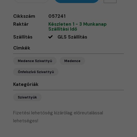
Cikkszám
057241
Raktár
Készleten 1 - 3 Munkanap
Szállítási Idő
Szállítás
GLS Szállítás
Címkék
Medence Szivattyú
Medence
Önfelszívó Szivattyú
Kategóriák
Szivattyúk
Fizetési lehetőség kizárólag előreutalással
lehetséges!