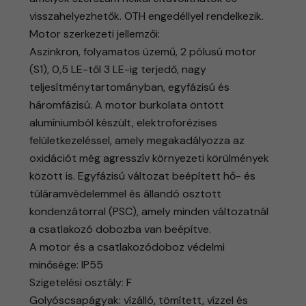
visszahelyezhetők. OTH engedéllyel rendelkezik.
Motor szerkezeti jellemzői:
Aszinkron, folyamatos üzemű, 2 pólusú motor
(S1), 0,5 LE-től 3 LE-ig terjedő, nagy
teljesítménytartományban, egyfázisú és
háromfázisú. A motor burkolata öntött
alumíniumból készült, elektroforézises
felületkezeléssel, amely megakadályozza az
oxidációt még agresszív környezeti körülmények
között is. Egyfázisú változat beépített hő- és
túláramvédelemmel és állandó osztott
kondenzátorral (PSC), amely minden változatnál
a csatlakozó dobozba van beépítve.
A motor és a csatlakozódoboz védelmi
minősége: IP55
Szigetelési osztály: F
Golyóscsapágyak: vízálló, tömített, vízzel és