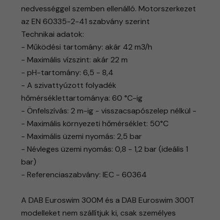
nedvességgel szemben ellenálló. Motorszerkezet
az EN 60335-2-41 szabvány szerint
Technikai adatok:
- Működési tartomány: akár 42 m3/h
- Maximális vízszint: akár 22 m
- pH-tartomány: 6,5 - 8,4
- A szivattyúzott folyadék
hőmérséklettartománya: 60 °C-ig
- Önfelszívás: 2 m-ig - visszacsapószelep nélkül -
- Maximális környezeti hőmérséklet: 50°C
- Maximális üzemi nyomás: 2,5 bar
- Névleges üzemi nyomás: 0,8 - 1,2 bar (ideális 1
bar)
​- Referenciaszabvány: IEC - 60364
A DAB Euroswim 300M és a DAB Euroswim 300T
modelleket nem szállítjuk ki, csak személyes