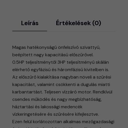
Leírás
Értékelések (0)
Magas hatékonyságú önfelszívó szivattyú,
beépített nagy kapacitású előszűrővel.
0.5HP teljesítménytől 3HP teljesítményű skálán
elérhető egyfázisú és háromfázisú kivitelben is.
Az előszűrő kialakítása nagyban növeli a szűrési
kapacitást, valamint csökkenti a dugulás miatti
karbantartást. Teljesen vízzáró motor. Rendkívül
csendes működés és nagy megbízhatóság,
háztartási és lakossági medencék
vízkeringetésére és szűrésére kifejlesztve.
Ezen felül korlátozottan alkalmas mezőgazdasági