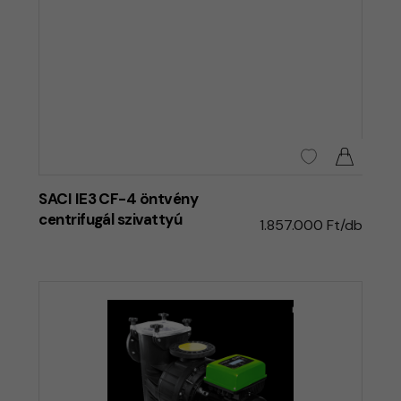
SACI IE3 CF-4 öntvény
centrifugál szivattyú
1.857.000 Ft/db