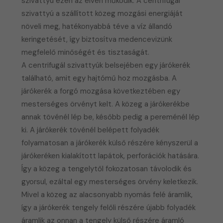
szivattyú ezen az elven működik. A centrifugál
szivattyú a szállított közeg mozgási energiáját
növeli meg, hatékonyabbá téve a víz állandó
keringetését, így biztosítva medencevizünk
megfelelő minőségét és tisztaságát.
A centrifugál szivattyúk belsejében egy járókerék
található, amit egy hajtómű hoz mozgásba. A
járókerék a forgó mozgása következtében egy
mesterséges örvényt kelt. A közeg a járókerékbe
annak tövénél lép be, később pedig a pereménél lép
ki. A járókerék tövénél belépett folyadék
folyamatosan a járókerék külső részére kényszerül a
járókeréken kialakított lapátok, perforációk hatására.
Így a közeg a tengelytől fokozatosan távolodik és
gyorsul, ezáltal egy mesterséges örvény keletkezik.
Mivel a közeg az alacsonyabb nyomás felé áramlik,
így a járókerék tengely felőli részére újabb folyadék
áramlik az onnan a tengely külső részére áramló