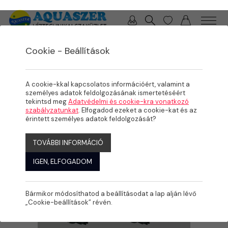
0 / 0 Ft
Cookie - Beállítások
/
/
/
TERMÉKEK
MEDENCE
MEDENCE GÉPÉSZET
SZIVATTYÚK
A cookie-kkal kapcsolatos információért, valamint a
személyes adatok feldolgozásának ismertetéséért
tekintsd meg
Adatvédelmi és cookie-kra vonatkozó
szabályzatunkat
. Elfogadod ezeket a cookie-kat és az
érintett személyes adatok feldolgozását?
TOVÁBBI INFORMÁCIÓ
IGEN, ELFOGADOM
Bármikor módosíthatod a beállításodat a lap alján lévő
„Cookie-beállítások” révén.