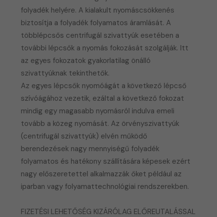
folyadék helyére. A kialakult nyomáscsökkenés
biztosítja a folyadék folyamatos áramlását. A
többlépcsős centrifugál szivattyúk esetében a
további lépcsők a nyomás fokozását szolgálják. Itt
az egyes fokozatok gyakorlatilag önálló
szivattyúknak tekinthetők.
Az egyes lépcsők nyomóágát a következő lépcső
szívóágához vezetik, ezáltal a következő fokozat
mindig egy magasabb nyomásról indulva emeli
tovább a közeg nyomását. Az örvényszivattyúk
(centrifugál szivattyúk) elvén működő
berendezések nagy mennyiségű folyadék
folyamatos és hatékony szállítására képesek ezért
nagy előszeretettel alkalmazzák őket például az
iparban vagy folyamattechnológiai rendszerekben.
FIZETÉSI LEHETŐSÉG KIZÁRÓLAG ELŐREUTALÁSSAL