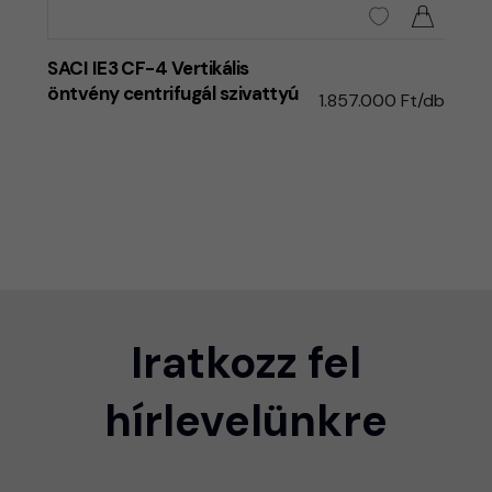
SACI IE3 CF-4 Vertikális
öntvény centrifugál szivattyú
1.857.000 Ft/db
Iratkozz fel
hírlevelünkre