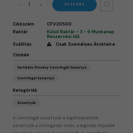
KOSÁRBA
Cikkszám
CFV20500
Raktár
Külső Raktár - 3 - 9 Munkanap
Beszerzési Idő
Szállítás
Csak Személyes Átvételre
Címkék
Vertikális Öntvény Centrifugál Szivattyú
Centrifugál Szivattyú
Kategóriák
Szivattyúk
A centrifugál szivattyúk a legelterjedtebb
szivattyúk a vízforgatás terén, a legtöbb folyadék