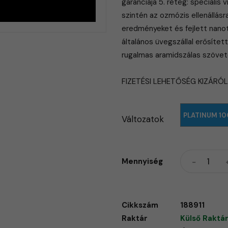
garanciája 5. réteg: speciális
szintén az ozmózis ellenállásr
eredményeket és fejlett nanote
általános üvegszállal erősített
rugalmas aramidszálas szövet
FIZETÉSI LEHETŐSÉG KIZÁRÓ
PLATINUM 10
Változatok
Mennyiség
Cikkszám
188911
Raktár
Külső Raktár