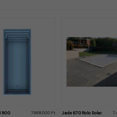
 900
7.868.000 Ft
Jade 670 Rolo Solar
7.