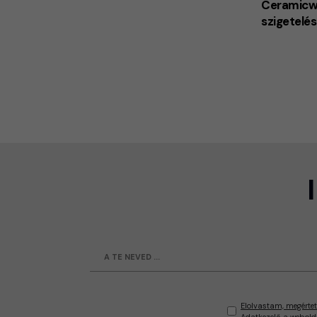
Ceramicwa
szigetelés
Elolvastam, megértet
Adatkezelő a webold