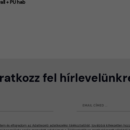
ll + PU hab
Iratkozz fel hírlevelünkr
tem és elfogadom az Adatkezelő adatkezelési tájékoztatóját, továbbá kifejezetten hoz
al használata során megadott adataimat a Tájékoztatóban meghatározott célokból ke