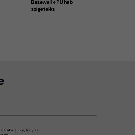
Basewall + PU hab
szigetelés
e
zájárulok ahhoz, hogy az
zelje.