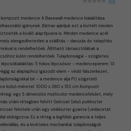
(0)
kompozit medence A Basewall medence kialakítása
lhasználói igénynek. Bátran ajánljuk ezt a kivitelt minden
biztosíték a kiváló alaptípusra is. Minden medence acél
 mely elengedhetetlen a szállítás - daruzás és telepítés
rával is rendelhetőek. Állítható támasztólábak a
csőhöz külön rendelhetőek. Tulajdonságai - szögletes
 lépcsőkialakítás: 5 fokos lépcsősor - medenceperem: 13
égig az alaplaphoz igazodó elem - védő falszerkezet,
lajdonságokkal bír - a medence alja PU szigetelő
ce külső méretei: 1000 x 380 x 153 cm Kompozit
éteg: egy 3 dimenziós multicolor medencefelület, mely
ás utáni rétegben felvitt Gelcoat (első poliészter
ercoat felvitele után egy vinilészter gyanta (vinilacetát
lal eldolgozva. Ez a réteg a legfőbb garancia a teljes
ellenállás, és a kivételes mechanikai tulajdonságok