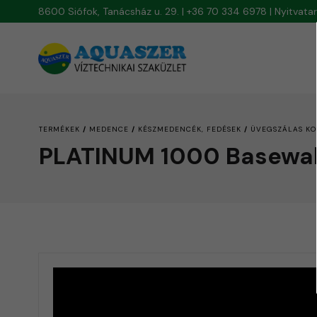
8600 Siófok, Tanácsház u. 29. | +36 70 334 6978 | Nyitvat
/
/
/
TERMÉKEK
MEDENCE
KÉSZMEDENCÉK, FEDÉSEK
ÜVEGSZÁLAS KO
PLATINUM 1000 Basewal