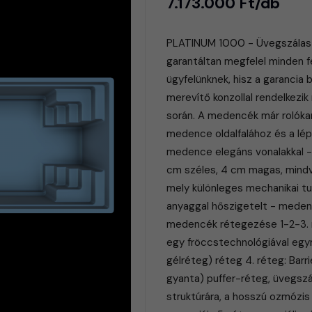
7.173.000 Ft/db
PLATINUM 1000 - Üvegszálas 
garantáltan megfelel minden fe
ügyfelünknek, hisz a garancia 
merevítő konzollal rendelkezik
során. A medencék már rolókam
medence oldalfalához és a lép
medence elegáns vonalakkal -
cm széles, 4 cm magas, mindv
mely különleges mechanikai tu
anyaggal hőszigetelt - meden
medencék rétegezése 1-2-3. r
egy fröccstechnológiával egym
gélréteg) réteg 4. réteg: Barri
gyanta) puffer-réteg, üvegszál
struktúrára, a hosszú ozmózis 