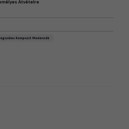
emélyes Átvételre
vegszálas Kompozit Medencék