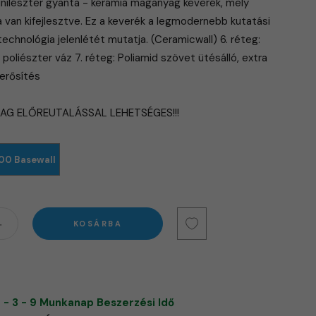
 vinilészter gyanta - kerámia maganyag keverék, mely
a van kifejlesztve. Ez a keverék a legmodernebb kutatási
chnológia jelenlétét mutatja. (Ceramicwall) 6. réteg:
 poliészter váz 7. réteg: Poliamid szövet ütésálló, extra
erősítés
LAG ELŐREUTALÁSSAL LEHETSÉGES!!!
00 Basewall
KOSÁRBA
 - 3 - 9 Munkanap Beszerzési Idő