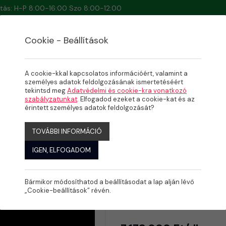
artás: H-P 8:00-16:00 Szo 8:00-12:00
Cookie - Beállítások
A cookie-kkal kapcsolatos információért, valamint a
személyes adatok feldolgozásának ismertetéséért
tekintsd meg
Adatvédelmi és cookie-kra vonatkozó
MPOZIT MEDENCÉK
szabályzatunkat
. Elfogadod ezeket a cookie-kat és az
l
érintett személyes adatok feldolgozását?
TOVÁBBI INFORMÁCIÓ
IGEN, ELFOGADOM
Bármikor módosíthatod a beállításodat a lap alján lévő
PLATINUM 
„Cookie-beállítások” révén.